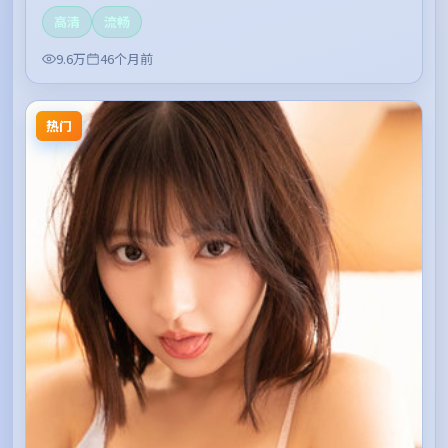
高清
流畅
9.6万
46个月前
热门