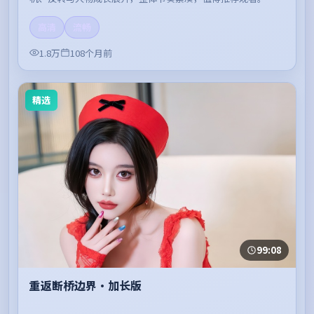
高清
流畅
1.8万
108个月前
精选
99:08
重返断桥边界·加长版